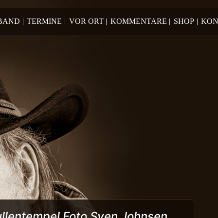
 BAND
|
TERMINE
|
VOR ORT
|
KOMMENTARE
|
SHOP
|
KON
llentempel Foto Sven Johnsen