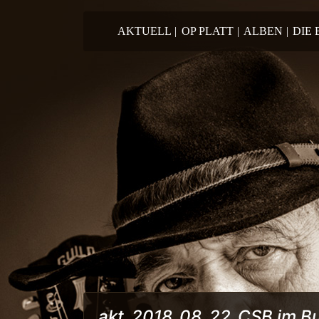
Springe zum Inhalt
AKTUELL
|
OP PLATT
|
ALBEN
|
DIE
akt_2018_08_22_CSB im Bu