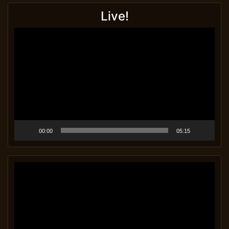
Live!
Video-
Player
00:00
05:15
Video-
Player