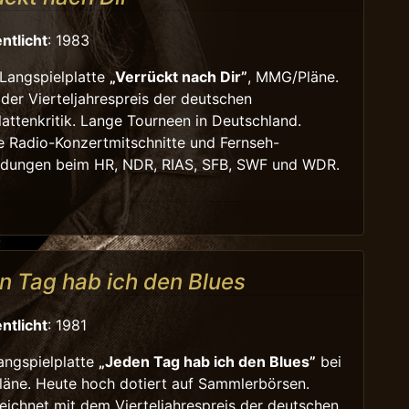
ntlicht
: 1983
Langspielplatte
„Verrückt nach Dir”
, MMG/Pläne.
der Vierteljahrespreis der deutschen
lattenkritik. Lange Tourneen in Deutschland.
 Radio-Konzertmitschnitte und Fernseh-
ndungen beim HR, NDR, RIAS, SFB, SWF und WDR.
n Tag hab ich den Blues
ntlicht
: 1981
angspielplatte
„Jeden Tag hab ich den Blues”
bei
äne. Heute hoch dotiert auf Sammlerbörsen.
ichnet mit dem Vierteljahrespreis der deutschen