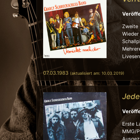
Veröffe
Zweite 
Wieder 
Schallp
Mehrere
Livese
07.03.1983
(aktualisiert am:
10.03.2019
)
Jede
Veröffe
Erste L
MMG/Pl
Ausgeze