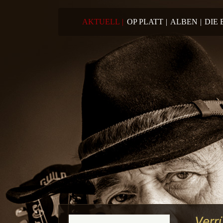
Springe zum Inhalt
AKTUELL
|
OP PLATT
|
ALBEN
|
DIE
Verr