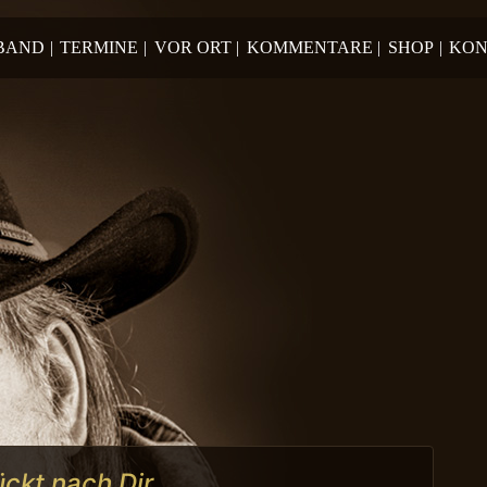
 BAND
|
TERMINE
|
VOR ORT
|
KOMMENTARE
|
SHOP
|
KON
ückt nach Dir