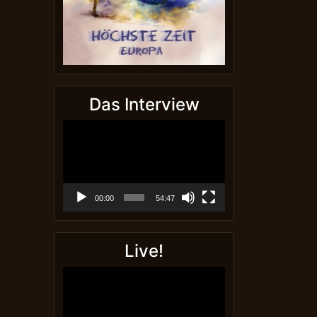
Das Interview
Video-
Player
00:00
54:47
Live!
Video-
Player