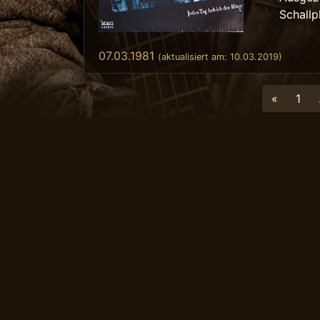
Schallp
07.03.1981
(aktualisiert am:
10.03.2019
)
«
1