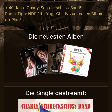
Beitragsnavigation
« 40 Jahre Charly-Schreckschuss-Band!
Radio-Tipp: NDR 1 befragt Charly zum neuen Album –
op Platt! »
Die neuesten Alben
Die Single gestreamt: