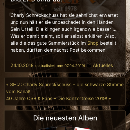
Charly Schreckschuss hat sie sehnlichst erwartet
und nun hält er sie unbeschadet in den Händen.
Sein Urteil: Die klingen auch irgendwie besser …
Was er damit meint, soll er selbst erklären. Also,
alle die das gute Sammlerstück im
Shop
bestellt
haben, dürften demnächst Post bekommen!
Posted in
24.10.2018
Aktuelles
(aktualisiert am:
07.04.2019
)
Beitragsnavigation
« SH:Z: Charly Schreckschuss – die schwarze Stimme
vom Kanal!
40 Jahre CSB & Fans – Die Konzertreise 2019! »
Die neuesten Alben