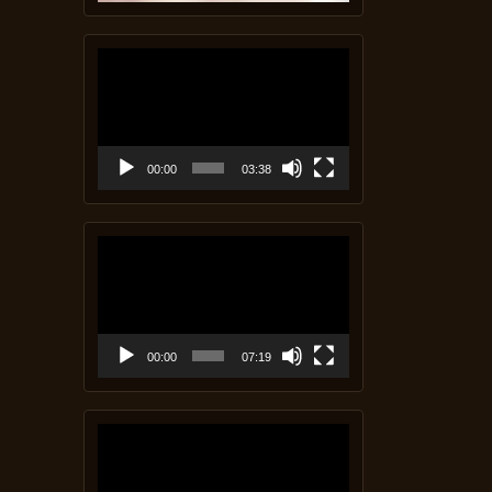
Video-
Player
00:00
03:38
Video-
Player
00:00
07:19
Video-
Player