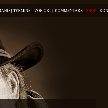
 BAND
|
TERMINE
|
VOR ORT
|
KOMMENTARE
|
SHOP
|
KON