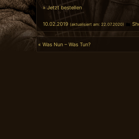
» Jetzt bestellen
Pos
10.02.2019
Sh
(aktualisiert am:
22.07.2020
)
Beitragsnavigation
« Was Nun – Was Tun?