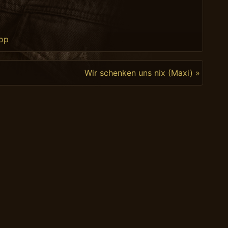
ted in
op
Wir schenken uns nix (Maxi) »